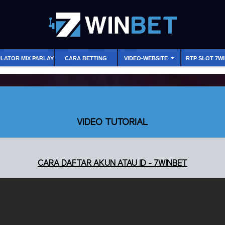
LATOR MIX PARLAY
CARA BETTING
VIDEO-WEBSITE
RTP SLOT 7W
VIDEO TUTORIAL
CARA DAFTAR AKUN ATAU ID - 7WINBET