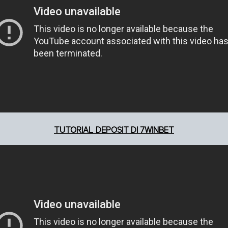
TUTORIAL DEPOSIT DI 7WINBET