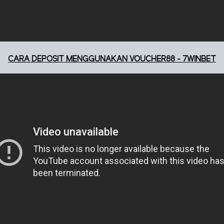
CARA DEPOSIT MENGGUNAKAN VOUCHER88 - 7WINBET