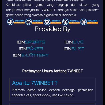
Kombinasi pilihan game yang lengkap dan sistem yang
teroptimasi menjadikan 7WINBET sebagai salah satu platform
game online yang nyaman digunakan di Indonesia.
Provided By
Pertanyaan Umum tentang 7WINBET
Apa itu 7WINBET?
Platform game online dengan berbagai permainan
seperti slots, sportsbook, dan live casino.