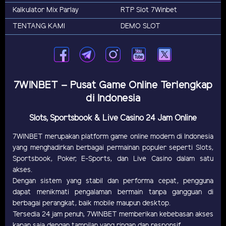
Kalkulator Mix Parlay
RTP Slot 7Winbet
TENTANG KAMI
DEMO SLOT
7WINBET – Pusat Game Online Terlengkap
di Indonesia
Slots, Sportsbook & Live Casino 24 Jam Online
7WINBET merupakan platform game online modern di Indonesia
yang menghadirkan berbagai permainan populer seperti Slots,
Sportsbook, Poker, E-Sports, dan Live Casino dalam satu
akses.
Dengan sistem yang stabil dan performa cepat, pengguna
dapat menikmati pengalaman bermain tanpa gangguan di
berbagai perangkat, baik mobile maupun desktop.
Tersedia 24 jam penuh, 7WINBET memberikan kebebasan akses
kapan saja dengan tampilan yang ringan dan responsif.