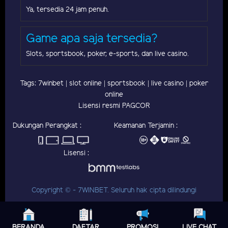
Ya, tersedia 24 jam penuh.
Game apa saja tersedia?
Slots, sportsbook, poker, e-sports, dan live casino.
Tags: 7winbet | slot online | sportsbook | live casino | poker
online
Lisensi resmi PAGCOR
Dukungan Perangkat :
Keamanan Terjamin :
Lisensi :
Copyright © - 7WINBET. Seluruh hak cipta dilindungi
BERANDA
DAFTAR
PROMOSI
LIVE CHAT