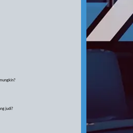
a mungkin?
ng judi?