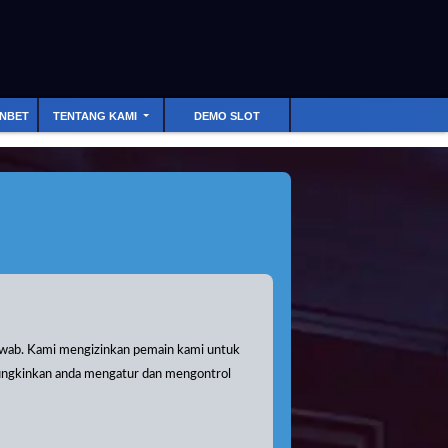
INBET
TENTANG KAMI
DEMO SLOT
wab. Kami mengizinkan pemain kami untuk
ngkinkan anda mengatur dan mengontrol