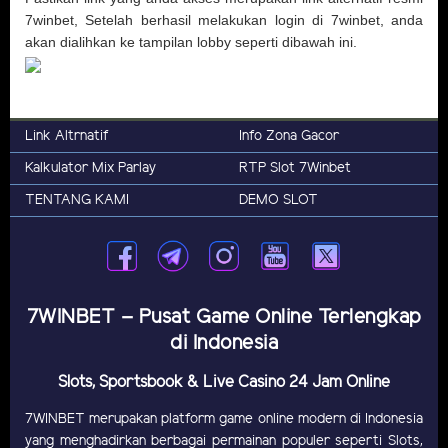
7winbet, Setelah berhasil melakukan login di 7winbet, anda
akan dialihkan ke tampilan lobby seperti dibawah ini.
Link Altrnatif
Info Zona Gacor
Kalkulator Mix Parlay
RTP Slot 7Winbet
TENTANG KAMI
DEMO SLOT
7WINBET – Pusat Game Online Terlengkap
di Indonesia
Slots, Sportsbook & Live Casino 24 Jam Online
7WINBET merupakan platform game online modern di Indonesia
yang menghadirkan berbagai permainan populer seperti Slots,