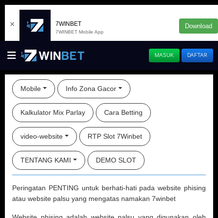
×
7WINBET
Download
7WINBET Mobile App
MASUK
DAFTAR
Mobile
Info Zona Gacor
Kalkulator Mix Parlay
Cara Betting
video-website
RTP Slot 7Winbet
TENTANG KAMI
DEMO SLOT
Peringatan PENTING untuk berhati-hati pada website phising
atau website palsu yang mengatas namakan 7winbet
Website phising adalah website palsu yang digunakan oleh