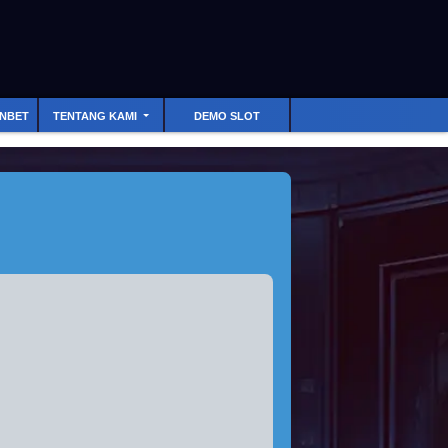
INBET
TENTANG KAMI
DEMO SLOT