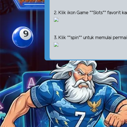
2. Klik ikon Game ""Slots"" favorit k
3. Klik ""spin"" untuk memulai permai