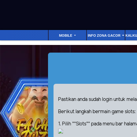
MOBILE
INFO ZONA GACOR
KALKU
Pastikan anda sudah login untuk mel
Berikut langkah bermain game slots:
1. Pilih ""Slots"" pada menu bar hala